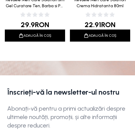
Gel Curatare Ten, Barba si Par
Crema Hidratanta 80ml
300ml
29.9
RON
22.91
RON
ADAUGĂ ÎN COȘ
ADAUGĂ ÎN COȘ
Înscrieți-vă la newsletter-ul nostru
Abonați-vă pentru a primi actualizări despre
ultimele noutăți, promoții, și alte informații
despre reduceri.