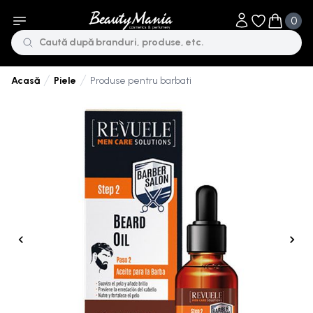
0
Obiecte în li
Obiecte 
Piele
Produse pentru barbati
Acasă