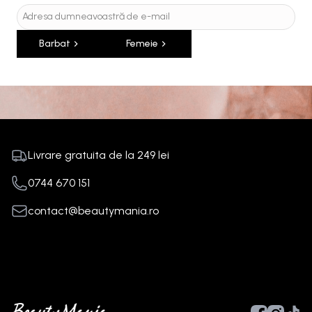
Barbat
Femeie
Livrare gratuita de la
249
lei
0744 670 151
contact@beautymania.ro