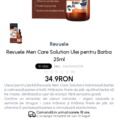
Revuele
Revuele Men Care Solution Ulei pentru Barba
25ml
In stoc
SKU
5060565100718
(
0
)
34.9RON
Uleiul pentru barbă Revuele Men Care Solutions hidratează barba
și calmează pielea iritată. Hrănește firele de păr, ajutând barba să
fie moale, sănătoasă și ușor de aranjat, fără senzație grasă.
Conține un amestec de uleiuri naturale – argan, avocado și
semințe de struguri – care hrănesc și întăresc firele de păr, iar
vitamina E protejează pielea și stimulează elasticitatea.
Comandă in
urmatoarele
18 ore,
și va ajunge începând de
Luni, 10 August