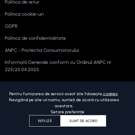
Politica de retur
Politica cookie-uri
GDPR
Politica de confidentialitate
ANPC - Protectia Consumatorului
Informatii Generale conform cu Ordinul ANPC nr
225/25.04.2023
Pentru furnizarea de servicii acest site folosește
cookies
.
Navigând pe site-ul nostru, sunteți de acord cu utilizarea
acestora.
Setare preferințe
Copyright ©
2026
beautymania.ro.
Toate drepturile sunt rezervate.
REFUZĂ
SUNT DE ACORD