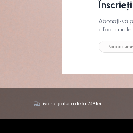
Înscrieț
Abonați-vă pe
informații de
Livrare gratuita de la
249
lei