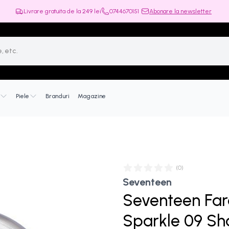
Livrare gratuita de la
249
lei
0744670151
Abonare la newsletter
Piele
Branduri
Magazine
(
0
)
Seventeen
Seventeen Far
Sparkle 09 S