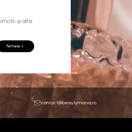
moții, și alte
Femeie
contact@beautymania.ro