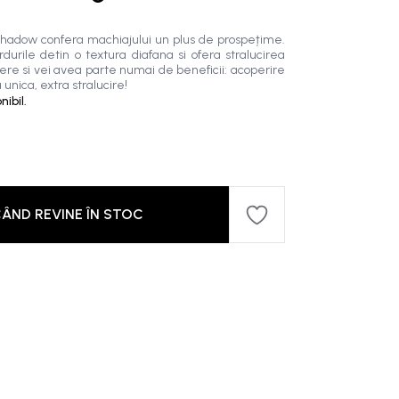
 Shadow confera machiajului un plus de prospețime.
durile detin o textura diafana si ofera stralucirea
ere si vei avea parte numai de beneficii: acoperire
 unica, extra stralucire!
ibil.
ÂND REVINE ÎN STOC