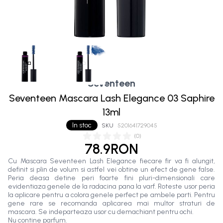
Seventeen
Seventeen Mascara Lash Elegance 03 Saphire
13ml
In stoc
SKU
5201641729045
(
0
)
78.9RON
Cu Mascara Seventeen Lash Elegance fiecare fir va fi alungit,
definit si plin de volum si astfel vei obtine un efect de gene false.
Peria deasa detine peri foarte fini pluri-dimensionali care
evidentiaza genele de la radacina pana la varf. Roteste usor peria
la aplicare pentru a colora genele perfect pe ambele parti. Pentru
gene rare se recomanda aplicarea mai multor straturi de
mascara. Se indeparteaza usor cu demachiant pentru ochi.
Nu contine parfum.