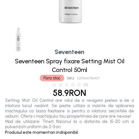
Seventeen
Seventeen Spray fixare Setting Mist Oil
Control 50ml
Fara stoc
SKU
5201641746417
(
0
)
58.9RON
Setting Mist Oil Control are rolul de a revigora pielea si de a
inlatura luciul nedorit. Se poate utiliza si inainte de aplicarea
machiajului ca baza fixatoare si pentru a inlatura secretiile de
sebum. Ofera-i machiajului tau prospetimea de care are nevoie!
Mod de utilizare: Tineti flaconul la o distanta de 15-20 cm si
pulverizati uniform de 2-3 ori.
Produsul este momentan indisponibil.