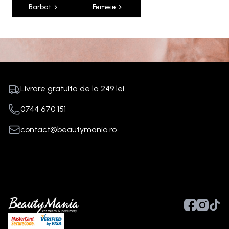
Barbat
Femeie
Livrare gratuita de la
249
lei
0744 670 151
contact@beautymania.ro