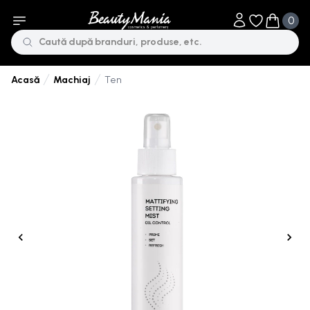
0
Obiecte în li
Obiecte 
Machiaj
Ten
Acasă