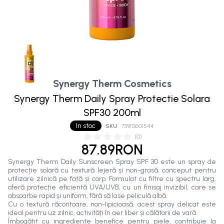
Synergy Therm Cosmetics
Synergy Therm Daily Spray Protectie Solara
SPF30 200ml
In stoc
SKU
739113601544
(
0
)
87.89RON
Synergy Therm Daily Sunscreen Spray SPF 30 este un spray de
protecție solară cu textură lejeră și non-grasă, conceput pentru
utilizare zilnică pe față și corp. Formulat cu filtre cu spectru larg,
oferă protecție eficientă UVA/UVB, cu un finisaj invizibil, care se
absoarbe rapid și uniform, fără să lase peliculă albă.
Cu o textură răcoritoare, non-lipicioasă, acest spray delicat este
ideal pentru uz zilnic, activități în aer liber și călătorii de vară.
Îmbogățit cu ingrediente benefice pentru piele, contribuie la