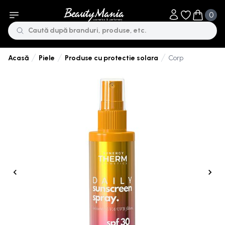
0
Obiecte în li
Obiecte 
Piele
Produse cu protectie solara
Corp
Acasă