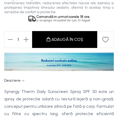
menținerea hidratării, reducerea efectelor nocive ale soarelui și
protejarea împotriva stresului oxidativ, oferind în același timp o
senzație de confort și protecție.
Comandă in
urmatoarele
18 ore,
și va ajunge începând de
Luni, 10 August
1
ADAUGĂ ÎN COȘ
Descriere
Synergy Therm Daily Sunscreen Spray SPF 30 este un
spray de protecție solară cu textură lejeră și non-grasă,
conceput pentru utilizare zilnică pe față și corp. Formulat
cu filtre cu spectru larg, oferă protecție eficientă