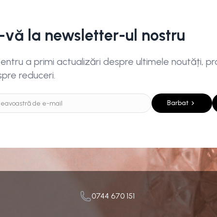
i-vă la newsletter-ul nostru
ntru a primi actualizări despre ultimele noutăți, pro
spre reduceri.
Barbat
0744 670 151