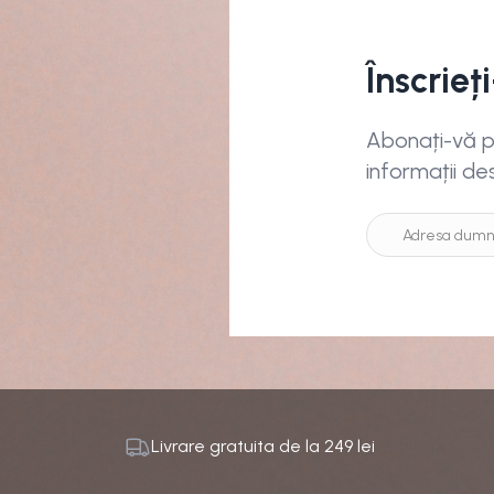
Înscrieț
Abonați-vă pe
informații de
Livrare gratuita de la
249
lei