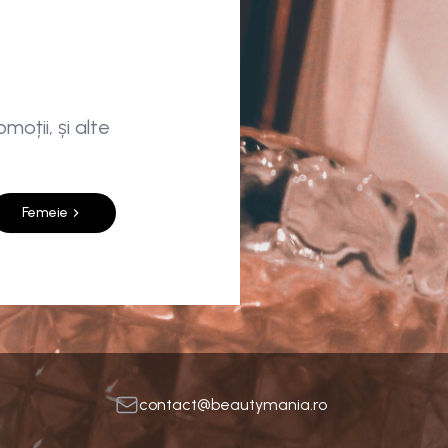
moții, și alte
Femeie
contact@beautymania.ro