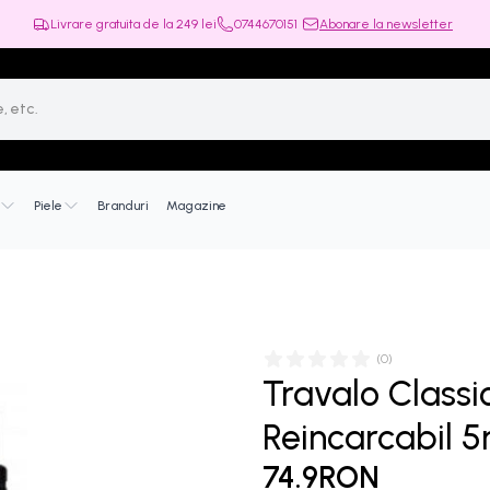
Livrare gratuita de la
249
lei
0744670151
Abonare la newsletter
Piele
Branduri
Magazine
(
0
)
Travalo Classi
Reincarcabil 5
74.9RON