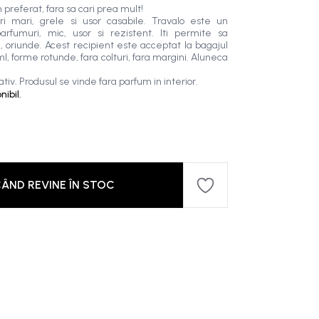
 preferat, fara sa cari prea mult!
ri mari, grele si usor casabile. Travalo este un
arfumuri, mic, usor si rezistent. Iti permite sa
 oriunde. Acest recipient este acceptat la bagajul
, forme rotunde, fara colturi, fara margini. Aluneca
tiv. Produsul se vinde fara parfum in interior.
ibil.
ÂND REVINE ÎN STOC