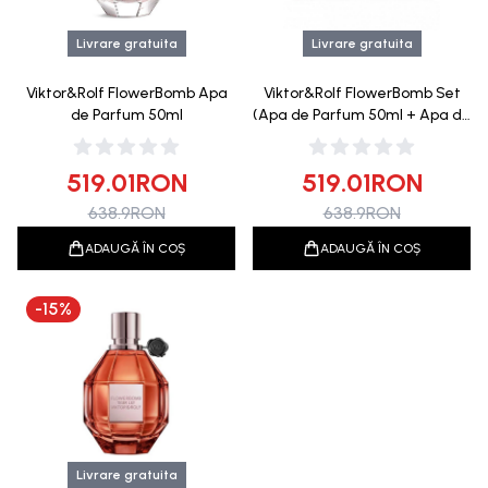
Livrare gratuita
Livrare gratuita
Viktor&Rolf FlowerBomb Apa
Viktor&Rolf FlowerBomb Set
de Parfum 50ml
(Apa de Parfum 50ml + Apa de
Parfum 10ml)
519.01
RON
519.01
RON
638.9
RON
638.9
RON
ADAUGĂ ÎN COȘ
ADAUGĂ ÎN COȘ
-
15
%
Livrare gratuita