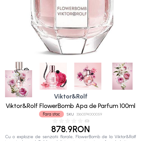
Viktor&Rolf
Viktor&Rolf FlowerBomb Apa de Parfum 100ml
Fara stoc
SKU
3360374000059
(
0
)
878.9RON
Cu o explozie de senzatii florale, FlowerBomb de la Viktor&Rolf