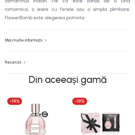
osmanthus indian. Fie ca este vorba de o cina
romantica, o iesire cu fetele sau o simpla plimbare,
FlowerBomb este alegerea potrivita.
Mai multe informații
Recenzii
Din aceeași gamă
-
19
%
-
19
%