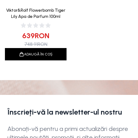
Viktor&Rolf Flowerbomb Tiger
Lily Apa de Parfum 100ml
639
RON
748.91
RON
ADAUGĂ ÎN COȘ
Înscrieți-vă la newsletter-ul nostru
Abonați-vă pentru a primi actualizări despre
ultimele noutăți, promoții, și alte informații