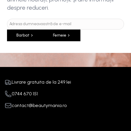
despre reduceri.
Barbat
Femeie
Livrare gratuita de la
249
lei
0744 670 151
contact@beautymania.ro