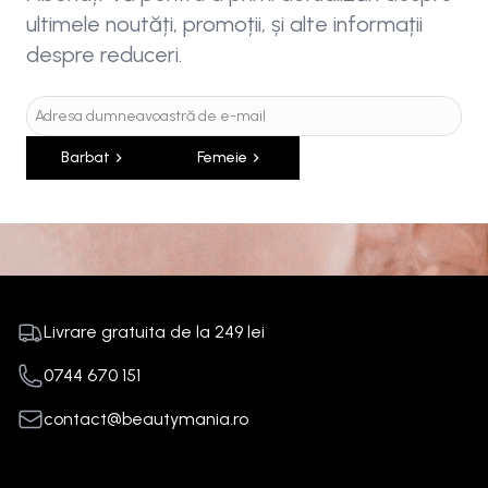
ultimele noutăți, promoții, și alte informații
despre reduceri.
Barbat
Femeie
Livrare gratuita de la
249
lei
0744 670 151
contact@beautymania.ro