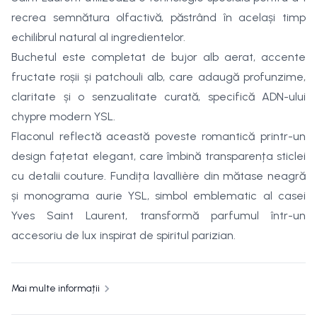
recrea semnătura olfactivă, păstrând în același timp
echilibrul natural al ingredientelor.
Buchetul este completat de bujor alb aerat, accente
fructate roșii și patchouli alb, care adaugă profunzime,
claritate și o senzualitate curată, specifică ADN-ului
chypre modern YSL.
Flaconul reflectă această poveste romantică printr-un
design fațetat elegant, care îmbină transparența sticlei
cu detalii couture. Fundița lavallière din mătase neagră
și monograma aurie YSL, simbol emblematic al casei
Yves Saint Laurent, transformă parfumul într-un
accesoriu de lux inspirat de spiritul parizian.
Mai multe informații