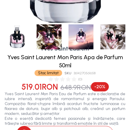
Yves Saint Laurent
Yves Saint Laurent Mon Paris Apa de Parfum
50ml
Stoc limitat
SKU
3614270561658
(
0
)
519.01RON
648.9RON
-
20
%
Yves Saint Laurent Mon Paris Eau de Parfum este o declarație de
iubire intensă, inspirată de romantismul și energia Parisului.
Compoziția floral-chypre îmbină acorduri fructate luminoase cu
floarea de datura, bujor alb și patchouli alb, creând un parfum
modern, seducător și amețitor.
Este o esență dedicată femeii pasionale și îndrăznețe, care
trăiește iubirea fără limite și transformă emoțiile în stil de viață.