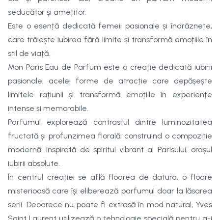
seducător și amețitor.
Este o esență dedicată femeii pasionale și îndrăznețe,
care trăiește iubirea fără limite și transformă emoțiile în
stil de viață.
Mon Paris Eau de Parfum este o creație dedicată iubirii
pasionale, acelei forme de atracție care depășește
limitele rațiunii și transformă emoțiile în experiențe
intense și memorabile.
Parfumul explorează contrastul dintre luminozitatea
fructată și profunzimea florală, construind o compoziție
modernă, inspirată de spiritul vibrant al Parisului, orașul
iubirii absolute.
În centrul creației se află floarea de datura, o floare
misterioasă care își eliberează parfumul doar la lăsarea
serii. Deoarece nu poate fi extrasă în mod natural, Yves
Saint Laurent utilizează o tehnologie specială pentru a-i