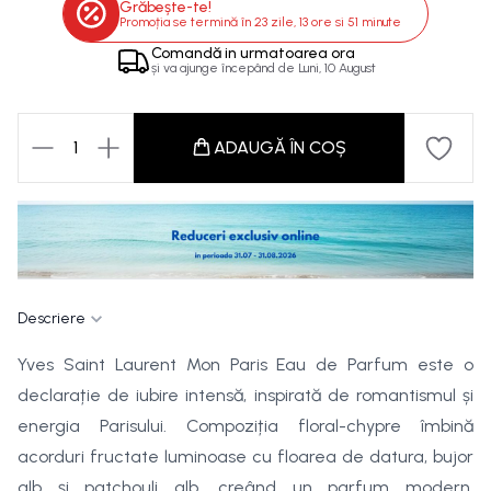
Grăbește-te!
Promoția se termină în
23 zile, 13 ore si 51 minute
Comandă in
urmatoarea ora
și va ajunge începând de
Luni, 10 August
1
ADAUGĂ ÎN COȘ
Descriere
Yves Saint Laurent Mon Paris Eau de Parfum este o
declarație de iubire intensă, inspirată de romantismul și
energia Parisului. Compoziția floral-chypre îmbină
acorduri fructate luminoase cu floarea de datura, bujor
alb și patchouli alb, creând un parfum modern,