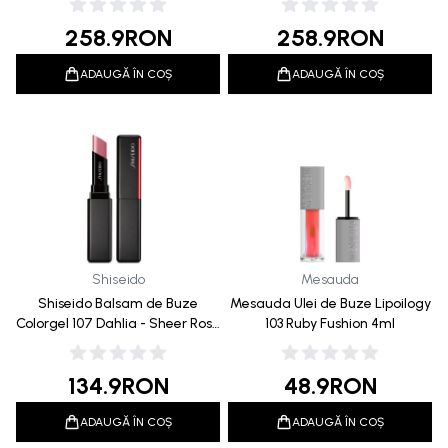
258.9
RON
258.9
RON
ADAUGĂ ÎN COȘ
ADAUGĂ ÎN COȘ
Shiseido
Mesauda
Shiseido Balsam de Buze
Mesauda Ulei de Buze Lipoilogy
Colorgel 107 Dahlia - Sheer Rose
103 Ruby Fushion 4ml
2g
134.9
RON
48.9
RON
ADAUGĂ ÎN COȘ
ADAUGĂ ÎN COȘ