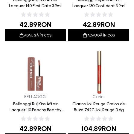
Lacquer 140 First Date 3.9ml
Lacquer 130 Confident 3.9ml
42.89
RON
42.89
RON
ADAUGĂ ÎN COȘ
ADAUGĂ ÎN COȘ
BELLAOGGI
Clarins
Bellaoggi Ruj Kiss Affair
Clarins Joli Rouge Creion de
Lacquer 110 Peachy Beachy
Buze 742C Joli Rouge 0.6g
3.9ml
42.89
RON
104.89
RON