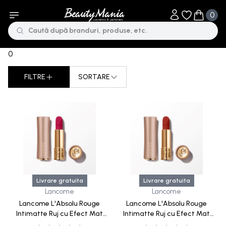
0
Obiecte în li
Obiecte 
0
FILTRE
SORTARE
Sorteaza dupa
Livrare gratuita
Livrare gratuita
Lancome
Lancome
Lancome L'Absolu Rouge
Lancome L'Absolu Rouge
Intimatte Ruj cu Efect Mat
Intimatte Ruj cu Efect Mat
3.4g-388 Rose Lancome
3.4g-196 French Touch