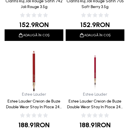
Clarins Ruj Joli Rouge Satin 742
Clarins Ruj Joli Rouge Satin 705
Joli Rouge 3.5g
Soft Berry 3.5g
152.9
RON
152.9
RON
ADAUGĂ ÎN COȘ
ADAUGĂ ÎN COȘ
Estee Lauder
Estee Lauder
Estee Lauder Creion de Buze
Estee Lauder Creion de Buze
Double Wear Stay In Place 24H
Double Wear Stay In Place 24H
557 Fragile Ego 1.2g
420 Rebellious Rose 1.2g
188.91
RON
188.91
RON