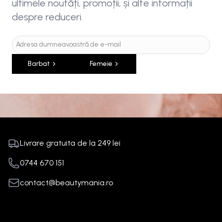
ultimele noutăți, promoții, și alte informații
despre reduceri.
Barbat
Femeie
Livrare gratuita de la
249
lei
0744 670 151
contact@beautymania.ro