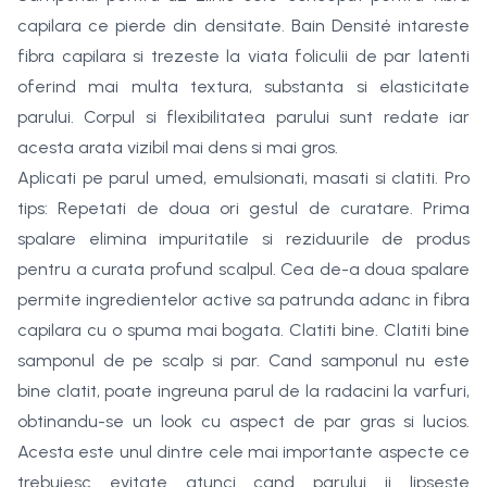
capilara ce pierde din densitate. Bain Densité intareste
fibra capilara si trezeste la viata foliculii de par latenti
oferind mai multa textura, substanta si elasticitate
parului. Corpul si flexibilitatea parului sunt redate iar
acesta arata vizibil mai dens si mai gros.
Aplicati pe parul umed, emulsionati, masati si clatiti. Pro
tips: Repetati de doua ori gestul de curatare. Prima
spalare elimina impuritatile si reziduurile de produs
pentru a curata profund scalpul. Cea de-a doua spalare
permite ingredientelor active sa patrunda adanc in fibra
capilara cu o spuma mai bogata. Clatiti bine. Clatiti bine
samponul de pe scalp si par. Cand samponul nu este
bine clatit, poate ingreuna parul de la radacini la varfuri,
obtinandu-se un look cu aspect de par gras si lucios.
Acesta este unul dintre cele mai importante aspecte ce
trebuiesc evitate atunci cand parului ii lipseste