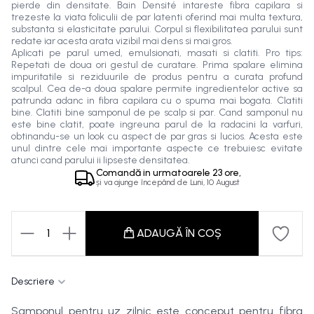
pierde din densitate. Bain Densité intareste fibra capilara si
trezeste la viata foliculii de par latenti oferind mai multa textura,
substanta si elasticitate parului. Corpul si flexibilitatea parului sunt
redate iar acesta arata vizibil mai dens si mai gros.
Aplicati pe parul umed, emulsionati, masati si clatiti. Pro tips:
Repetati de doua ori gestul de curatare. Prima spalare elimina
impuritatile si reziduurile de produs pentru a curata profund
scalpul. Cea de-a doua spalare permite ingredientelor active sa
patrunda adanc in fibra capilara cu o spuma mai bogata. Clatiti
bine. Clatiti bine samponul de pe scalp si par. Cand samponul nu
este bine clatit, poate ingreuna parul de la radacini la varfuri,
obtinandu-se un look cu aspect de par gras si lucios. Acesta este
unul dintre cele mai importante aspecte ce trebuiesc evitate
atunci cand parului ii lipseste densitatea.
Comandă in
urmatoarele
23 ore,
și va ajunge începând de
Luni, 10 August
1
ADAUGĂ ÎN COȘ
Descriere
Samponul pentru uz zilnic este conceput pentru fibra