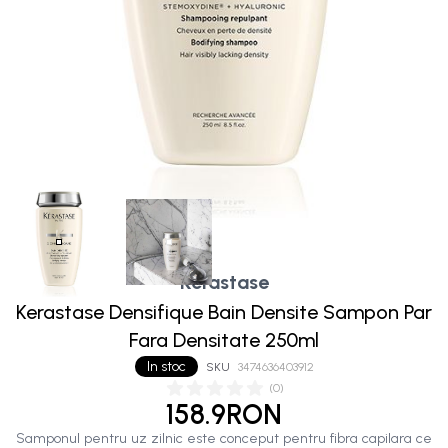
Kérastase
Kerastase Densifique Bain Densite Sampon Par
Fara Densitate 250ml
In stoc
SKU
3474636403912
(
0
)
158.9RON
Samponul pentru uz zilnic este conceput pentru fibra capilara ce