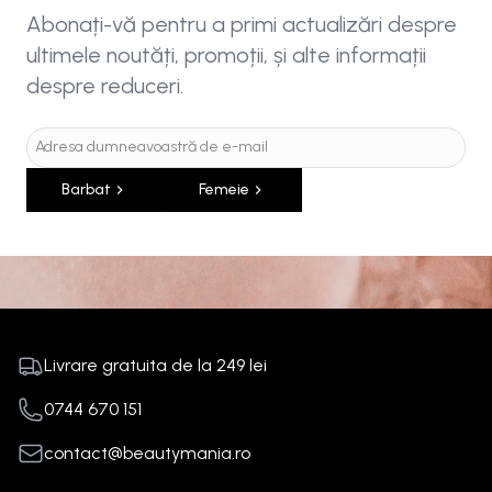
Abonați-vă pentru a primi actualizări despre
ultimele noutăți, promoții, și alte informații
despre reduceri.
Barbat
Femeie
Livrare gratuita de la
249
lei
0744 670 151
contact@beautymania.ro