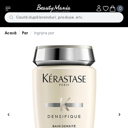
0
Obiecte în li
Obiecte 
Par
Ingrijire par
Acasă