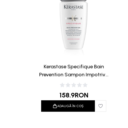
Kerastase Specifique Bain
Prevention Sampon Impotriva
Caderii Parului 250ml
158.9
RON
ADAUGĂ ÎN COȘ