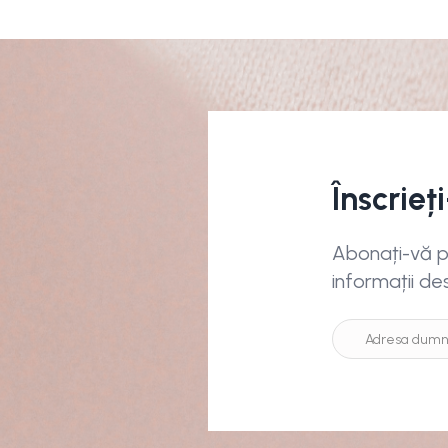
Înscrieț
Abonați-vă pe
informații de