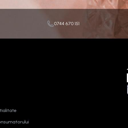
0744 670 151
tialitate
onsumatorului