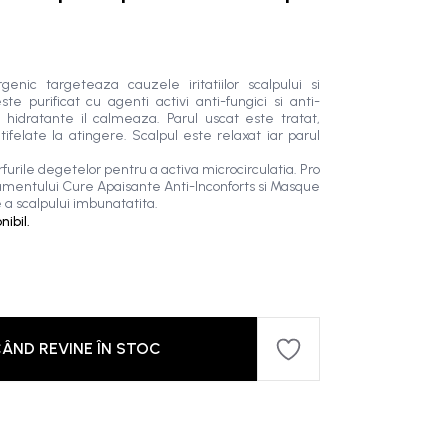
nic targeteaza cauzele iritatiilor scalpului si
te purificat cu agenti activi anti-fungici si anti-
le hidratante il calmeaza. Parul uscat este tratat,
ifelate la atingere. Scalpul este relaxat iar parul
rfurile degetelor pentru a activa microcirculatia. Pro
tamentului Cure Apaisante Anti-Inconforts si Masque
a scalpului imbunatatita.
ibil.
ÂND REVINE ÎN STOC