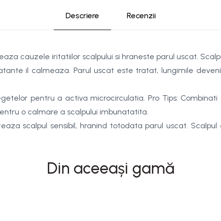
Descriere
Recenzii
 cauzele iritatiilor scalpului si hraneste parul uscat. Scalpul
dratante il calmeaza. Parul uscat este tratat, lungimile deveni
degetelor pentru a activa microcirculatia. Pro Tips: Combinat
entru o calmare a scalpului imbunatatita.
eaza scalpul sensibil, hranind totodata parul uscat. Scalpul e
Din aceeași gamă