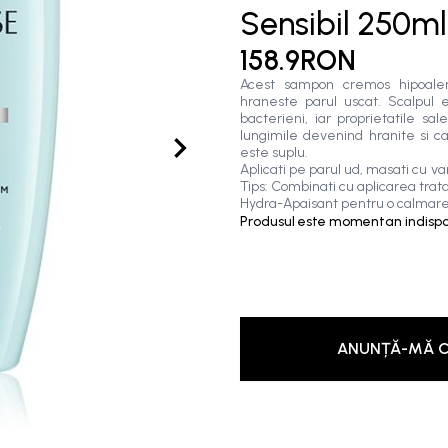
Sensibil 250ml
158.9RON
Acest sampon cremos hipoalerge
hraneste parul uscat. Scalpul es
bacterieni, iar proprietatile sa
lungimile devenind hranite si cat
este suplu.
Aplicati pe parul ud, masati cu va
Tips: Combinati cu aplicarea tra
Hydra-Apaisant pentru o calmare 
Produsul este momentan indispon
ANUNȚĂ-MĂ C