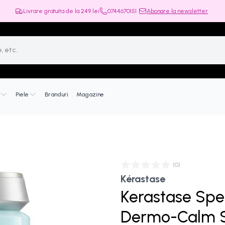
Livrare gratuita de la
249
lei
0744670151
Abonare la newsletter
Piele
Branduri
Magazine
(
0
)
Kérastase
Kerastase Spec
Dermo-Calm S