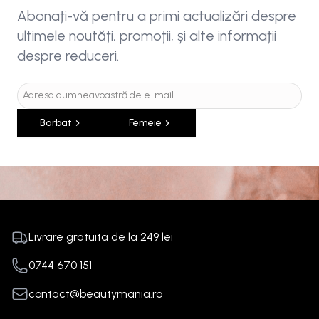
Abonați-vă pentru a primi actualizări despre
ultimele noutăți, promoții, și alte informații
despre reduceri.
Barbat
Femeie
Livrare gratuita de la
249
lei
0744 670 151
contact@beautymania.ro