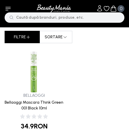
0
Obiecte în li
Obiecte 
FILTRE
SORTARE
Sorteaza dupa
BELLAOGGI
Bellaoggi Mascara Think Green
001 Black 10ml
34.9
RON