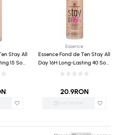
e
Essence
en Stay All
Essence Fond de Ten Stay All
ing 15 Soft
Day 16H Long-Lasting 40 Soft
0ml
Honey 30ml
ON
20.9
RON
T
STOC EPUIZAT