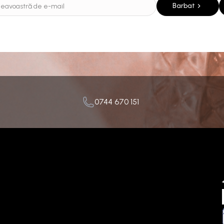
Barbat
0744 670 151