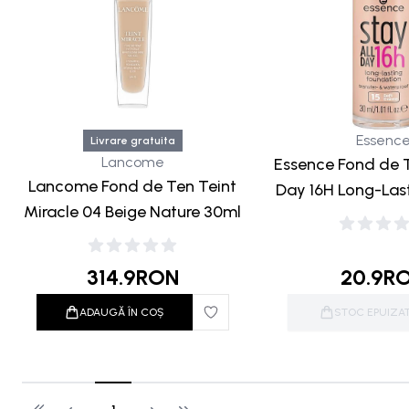
Essenc
Livrare gratuita
Lancome
Essence Fond de T
Lancome Fond de Ten Teint
Day 16H Long-Last
Miracle 04 Beige Nature 30ml
Creme 3
314.9
RON
20.9
R
ADAUGĂ ÎN COȘ
STOC EPUIZA