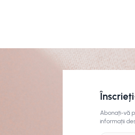
Înscrieț
Abonați-vă pe
informații de