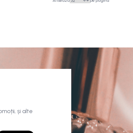
Afiseaza
pe pagina
moții, și alte