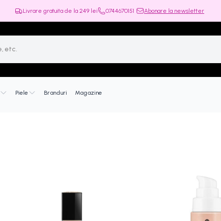
Livrare gratuita de la
249
lei
0744670151
Abonare la newsletter
Piele
Branduri
Magazine