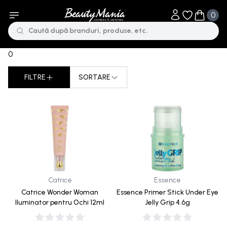
0
Obiecte în li
Obiecte 
0
FILTRE
SORTARE
Sorteaza dupa
Catrice
Essence
Catrice Wonder Woman
Essence Primer Stick Under Eye
Iluminator pentru Ochi 12ml
Jelly Grip 4.6g