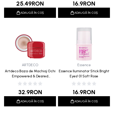
25.49
RON
16.9
RON
ADAUGĂ ÎN COȘ
ADAUGĂ ÎN COȘ
ARTDECO
Essence
Artdeco Baza de Machiaj Ochi
Essence Iluminator Stick Bright
Empowered & Desired
Eyes! 01 Soft Rose
Collection 5ml
32.9
RON
16.9
RON
ADAUGĂ ÎN COȘ
ADAUGĂ ÎN COȘ