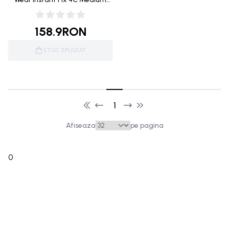
Deep 12ml
158.9
RON
STOC EPUIZAT
1
Afiseaza
pe pagina
0