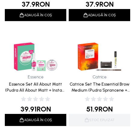
37.9
RON
37.9
RON
Pen WTP 03)
ADAUGĂ ÎN COȘ
ADAUGĂ ÎN COȘ
Essence
Catrice
Essence Set All About Matt
Catrice Set The Essential Brow
(Pudra All About Matt + Instant
Medium (Pudra Sprancene +
Matt Setting Spray + Servetele
Creion de Sprancene + Gel
Oil Control Paper)
Stilizare Sprancene)
39.91
RON
51.9
RON
ADAUGĂ ÎN COȘ
STOC EPUIZAT