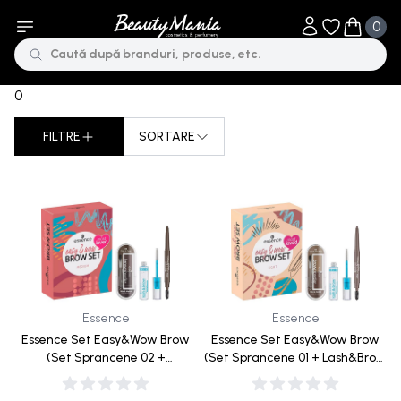
0
Obiecte în li
Obiecte 
0
FILTRE
SORTARE
Sorteaza dupa
Essence
Essence
Essence Set Easy&Wow Brow
Essence Set Easy&Wow Brow
(Set Sprancene 02 +
(Set Sprancene 01 + Lash&Brow
Lash&Brow Gel Mascara +
Gel Mascara + Creion de
Creion de Spracene Eyebrow
Spracene Eyebrow Pen WTP 01)