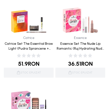
Catrice
Essence
Catrice Set The Essential Brow
Essence Set The Nude Lip
Light (Pudra Sprancene +
Romantic (Ruj Hydrating Nude
Creion de Sprancene + Gel
301 + Creion Buze 301 + Gloss
Stilizare Sprancene)
Plumping Lip Filler 01)
51.9
RON
36.51
RON
STOC EPUIZAT
STOC EPUIZAT