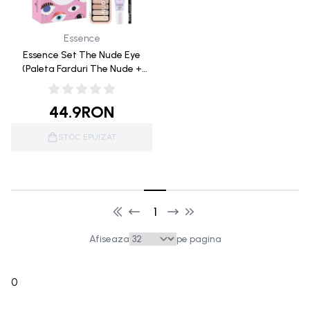
Essence
Essence Set The Nude Eye
(Paleta Farduri The Nude +
Baza de Machiaj Ochi Like A
Boos + Creion de Ochi)
44.9
RON
STOC EPUIZAT
1
Afiseaza
pe pagina
0